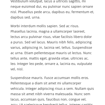
Vestibulum volutpat, lacus a ultrices sagittis, mi
neque euismod dui, eu pulvinar nunc sapien ornare
nisl. Phasellus pede arcu, dapibus eu, fermentum et,
dapibus sed, urna.
Morbi interdum mollis sapien. Sed ac risus.
Phasellus lacinia, magna a ullamcorper laoreet,
lectus arcu pulvinar risus, vitae facilisis libero dolor
a purus. Sed vel lacus. Mauris nibh felis, adipiscing
varius, adipiscing in, lacinia vel, tellus. Suspendisse
ac urna. Etiam pellentesque mauris ut lectus. Nunc
tellus ante, mattis eget, gravida vitae, ultricies ac,
leo. Integer leo pede, ornare a, lacinia eu, vulputate
vel, nisl.
Suspendisse mauris. Fusce accumsan mollis eros.
Pellentesque a diam sit amet mi ullamcorper
vehicula. Integer adipiscing risus a sem. Nullam quis
massa sit amet nibh viverra malesuada. Nunc sem
lacus, accumsan quis, faucibus non, congue vel,
arcu. Ut scelerisque hendrerit tellus. Integer sagittis.